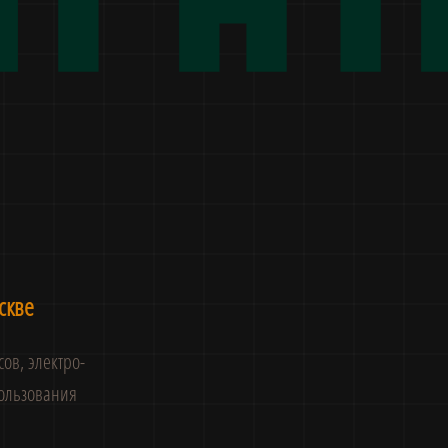
скве
ов, электро-
пользования